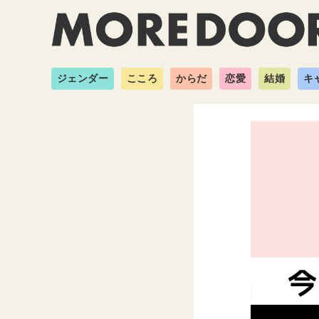
ジェンダー
こころ
からだ
恋愛
結婚
キ