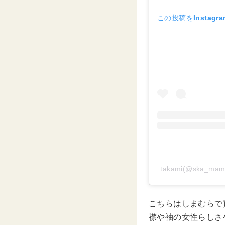
この投稿をInstagr
takami(@ska_
こちらはしまむらで
襟や袖の女性らしさ