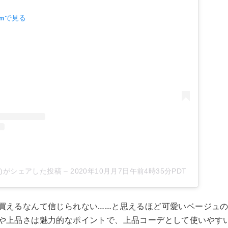
amで見る
mam)がシェアした投稿
–
2020年10月月7日午前4時35分PDT
買えるなんて信じられない……と思えるほど可愛いベージュ
や上品さは魅力的なポイントで、上品コーデとして使いやす