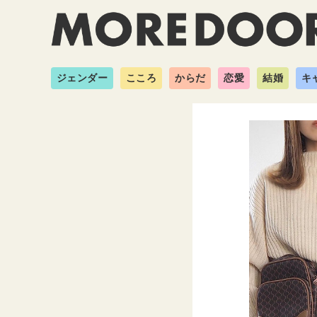
ジェンダー
こころ
からだ
恋愛
結婚
キ