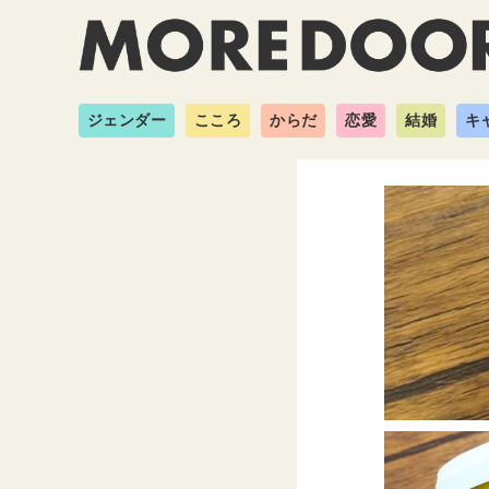
ジェンダー
こころ
からだ
恋愛
結婚
キ