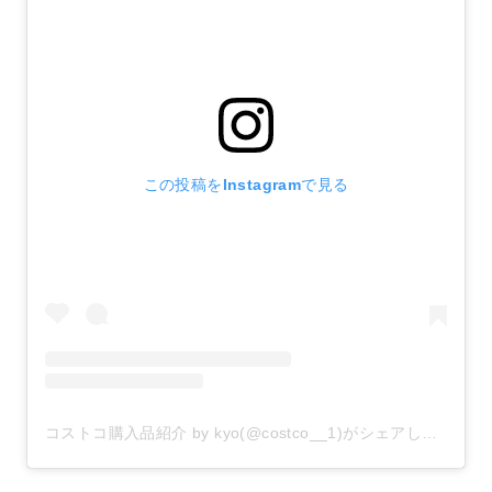
この投稿をInstagramで見る
コストコ購入品紹介 by kyo(@costco__1)がシェアした投稿
–