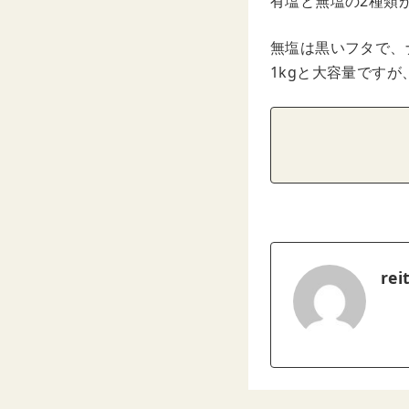
有塩と無塩の2種類
無塩は黒いフタで、
1kgと大容量です
rei