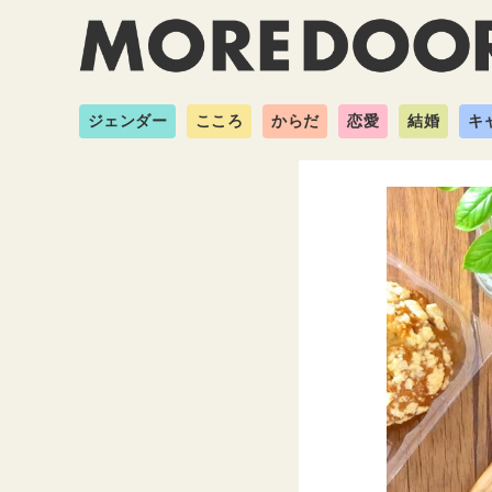
ジェンダー
こころ
からだ
恋愛
結婚
キ