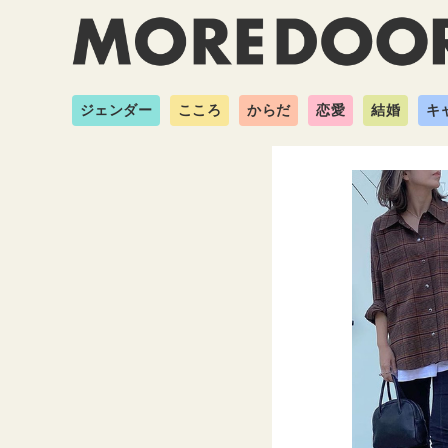
ジェンダー
こころ
からだ
恋愛
結婚
キ