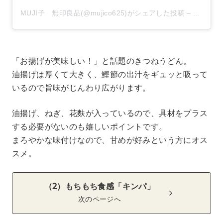
MUJI子 無印良品(@mujico625)がシェアした投稿
–
2020年
「お揚げが美味しい！」と話題のきつねうどん。
油揚げは厚くて大きく、鰹節の出汁をギュッと吸って
いるので旨味がじんわり広がります。
油揚げ、ねぎ、花麩が入っているので、具材をプラス
する必要がないのも嬉しいポイントです。
まろやかな味付けなので、甘めが好みという方にオス
スメ。
（2）もちもち食感「キンパ」
次のページへ