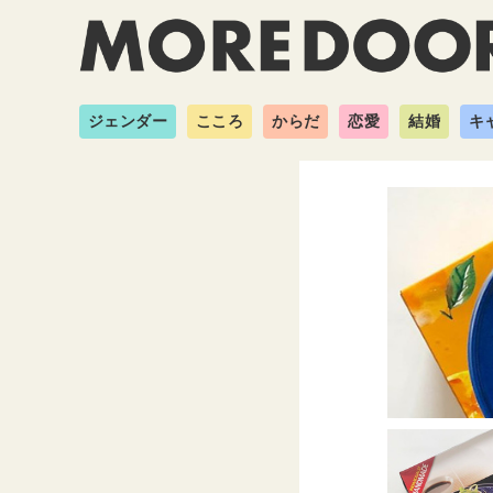
ジェンダー
こころ
からだ
恋愛
結婚
キ