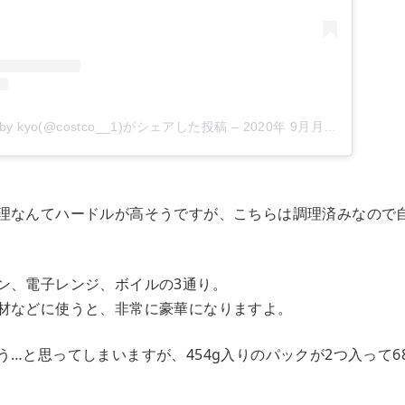
 kyo(@costco__1)がシェアした投稿
–
2020年 9月月24日午前5時55分PDT
理なんてハードルが高そうですが、こちらは調理済みなので
ン、電子レンジ、ボイルの3通り。
材などに使うと、非常に豪華になりますよ。
う…と思ってしまいますが、454g入りのパックが2つ入って6