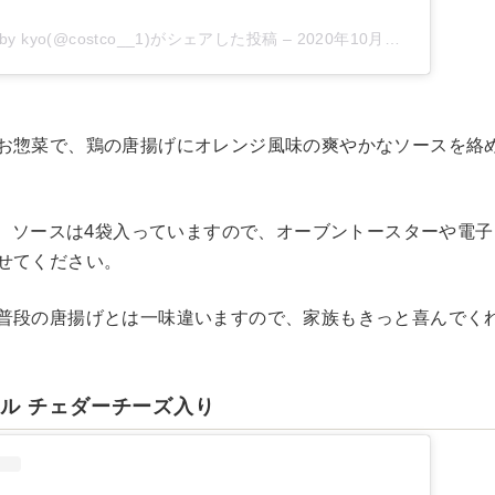
 kyo(@costco__1)がシェアした投稿
–
2020年10月月12日午後10時04分PDT
お惣菜で、鶏の唐揚げにオレンジ風味の爽やかなソースを絡
2袋、ソースは4袋入っていますので、オーブントースターや電
せてください。
普段の唐揚げとは一味違いますので、家族もきっと喜んでく
ル チェダーチーズ入り