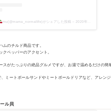
mu(@mama_normallife)がシェアした投稿
–
2020年10月月17日午前5時15分PDT
ハムのチルド商品です。
ックペッパーのアクセント。
ースがたっぷりの絶品グルメですが、お湯で温めるだけの簡
で、ミートボールサンドやミートボールドリアなど、アレン
ムール貝