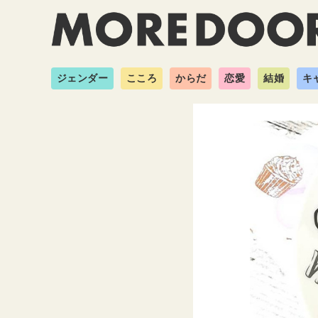
ジェンダー
こころ
からだ
恋愛
結婚
キ