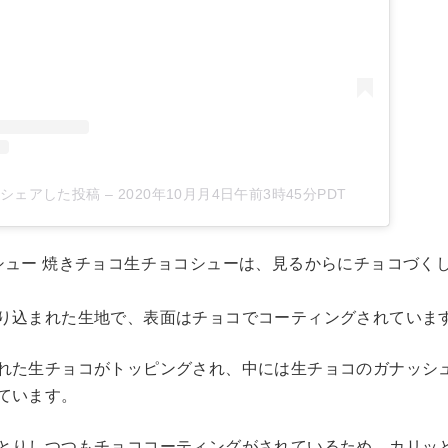
tsがシェアした投稿
–
2020年10月月4日午前3時45分PDT
シュー 焼きチョコ生チョコシューは、見るからにチョコづく
゙練り込まれた生地で、表面はチョコでコーティングされていま
れた生チョコがトッピングされ、中には生チョコのガナッ
ています。
とりしつつもチョココーティングがされているため、カリッ