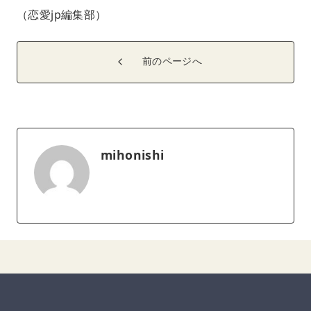
（恋愛jp編集部）
前のページへ
mihonishi