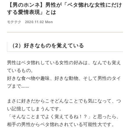
【男のホンネ】男性が「ベタ惚れな女性にだけ
する愛情表現」とは
モテテク
2020.11.02 Mon
（2）好きなものを覚えている
男性はベタ惚れしている女性の好みは、なんでも覚え
ているもの。
好きな食べ物や趣味、好きな動物、そして男性のタイ
プまで……
まさに好きだからこそどんなことでも気になって、つ
い記憶してしまうんです。
「そんなことまでよく覚えてるね！？」と思ったら、
相手の男性からベタ惚れされている可能性大です。