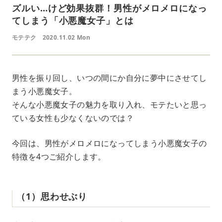
ズルい…けど効果抜群！男性がメロメロになっ
てしまう「小悪魔女子」とは
モテテク
2020.11.02 Mon
男性を振り回し、いつの間にか自分に夢中にさせてし
まう小悪魔女子。
そんな小悪魔女子の魅力を取り入れ、モテたいと思っ
ている女性も少なくないのでは？
今回は、男性がメロメロになってしまう小悪魔女子の
特徴を4つご紹介します。
（1）思わせぶり