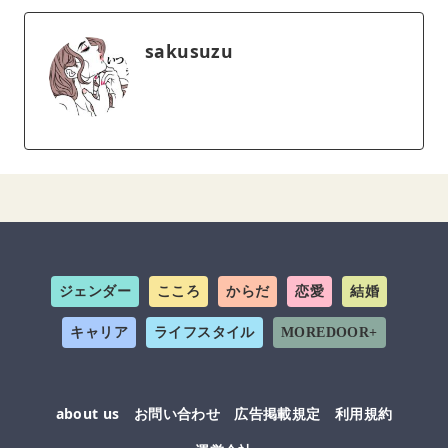
sakusuzu
ジェンダー
こころ
からだ
恋愛
結婚
キャリア
ライフスタイル
MOREDOOR+
about us
お問い合わせ
広告掲載規定
利用規約