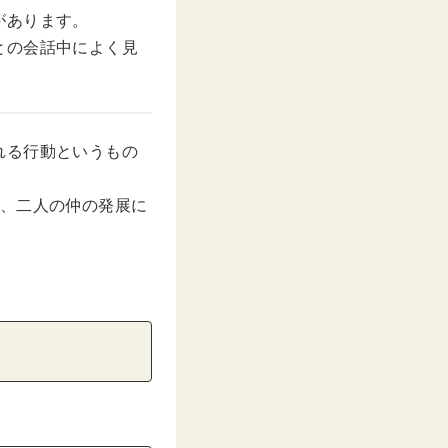
があります。
との会話中によく見
れる行動というもの
で、二人の仲の発展に