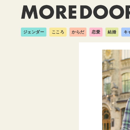
ジェンダー
こころ
からだ
恋愛
結婚
キ