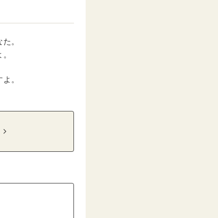
なた。
よ。
すよ。