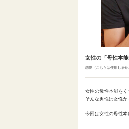
女性の「母性本能
恋愛（こちらは使用しませ
女性の母性本能をく
そんな男性は女性か
今回は女性の母性本