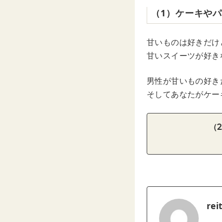
（1）ケーキや
甘いものは好きだけ
甘いスイーツが好き
男性が甘いもの好き
そしてあなたがケー
（
rei