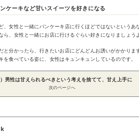
パンケーキなど甘いスイーツを好きになる
ど、女性と一緒にパンケーキ店に行くほどではないというあ
なら、女性と一緒にお店に行けるぐらい好きになりましょう
だと分かったら、行きたいお店にどんどんお誘いがかかりま
キを食べている姿に、女性はキュンキュンしているのです。
2）男性は甘えられるべきという考えを捨てて、甘え上手に
次のページへ
tk