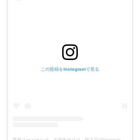
この投稿をInstagramで見る
業務スーパーレポ 大家族のママ 購入品(@gyomusuper_love)がシェアした投稿