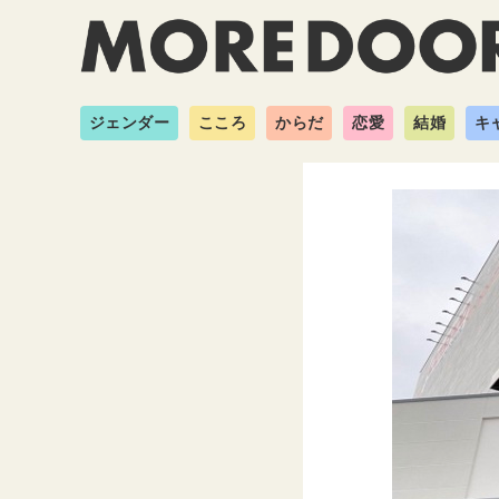
ジェンダー
こころ
からだ
恋愛
結婚
キ