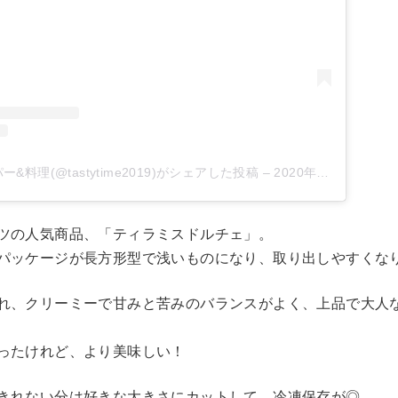
&料理(@tastytime2019)がシェアした投稿
–
2020年 9月月13日午前2時18分PDT
ツの人気商品、「ティラミスドルチェ」。
パッケージが長方形型で浅いものになり、取り出しやすくな
れ、クリーミーで甘みと苦みのバランスがよく、上品で大人
ったけれど、より美味しい！
きれない分は好きな大きさにカットして、冷凍保存が◎。