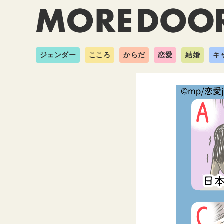
ジェンダー
こころ
からだ
恋愛
結婚
キ