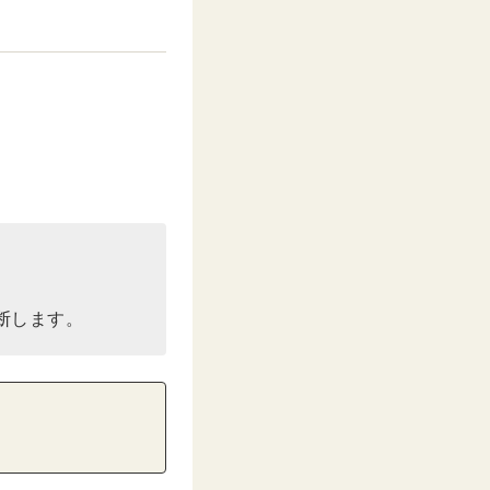
。
断します。