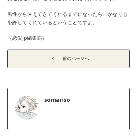
男性から甘えてきてくれるまでになったら、かなり心
を許してくれているということですよ。
（恋愛jp編集部）
前のページへ
somariso