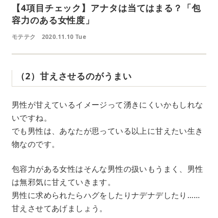
【4項目チェック】アナタは当てはまる？「包
容力のある女性度」
モテテク
2020.11.10 Tue
（2）甘えさせるのがうまい
男性が甘えているイメージって湧きにくいかもしれな
いですね。
でも男性は、あなたが思っている以上に甘えたい生き
物なのです。
包容力がある女性はそんな男性の扱いもうまく、男性
は無邪気に甘えていきます。
男性に求められたらハグをしたりナデナデしたり……
甘えさせてあげましょう。