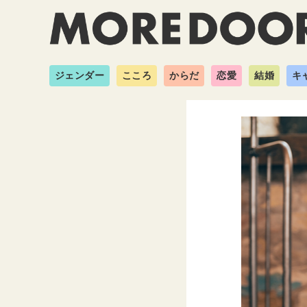
ジェンダー
こころ
からだ
恋愛
結婚
キ