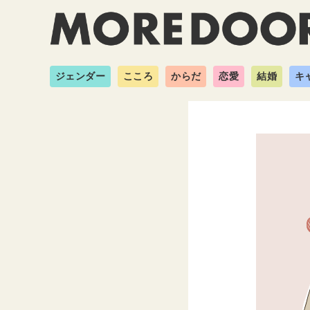
ジェンダー
こころ
からだ
恋愛
結婚
キ