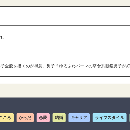
m.
の子全般を描くのが得意。男子？ゆるふわパーマの草食系眼鏡男子が
こころ
からだ
恋愛
結婚
キャリア
ライフスタイル