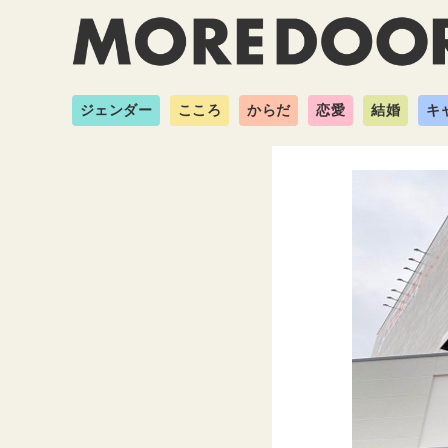
ジェンダー
こころ
からだ
恋愛
結婚
キ