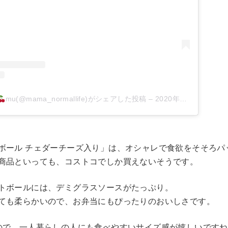
mu(@mama_normallife)がシェアした投稿
–
2020年10月月17日午前5時15分PDT
ボール チェダーチーズ入り」は、オシャレで食欲をそそろパ
商品といっても、コストコでしか買えないそうです。
トボールには、デミグラスソースがたっぷり。
ても柔らかいので、お弁当にもぴったりのおいしさです。
ので、一人暮らしの人にも食べやすいサイズ感が嬉しいですね