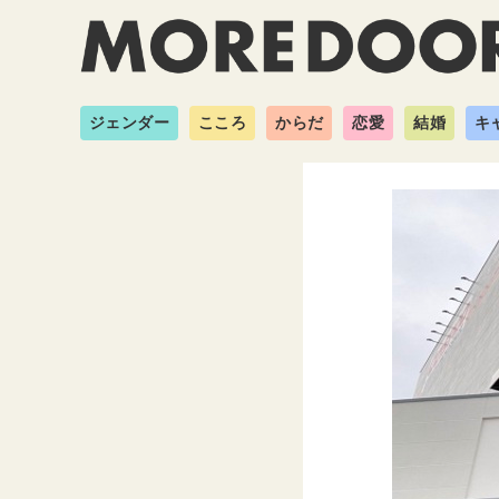
ジェンダー
こころ
からだ
恋愛
結婚
キ