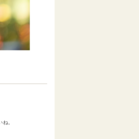
。
いね。