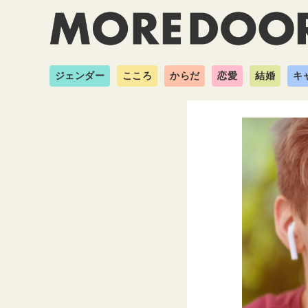
ジェンダー
こころ
からだ
恋愛
結婚
キ