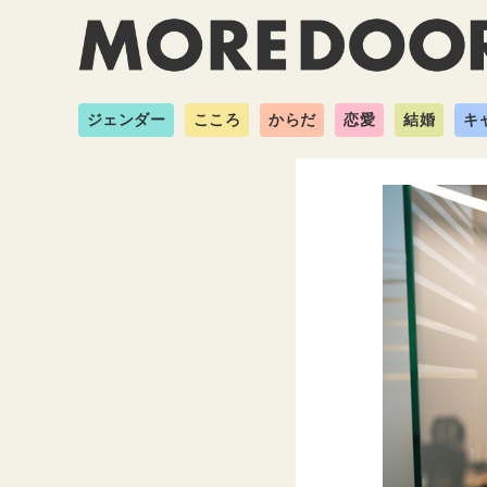
ジェンダー
こころ
からだ
恋愛
結婚
キ