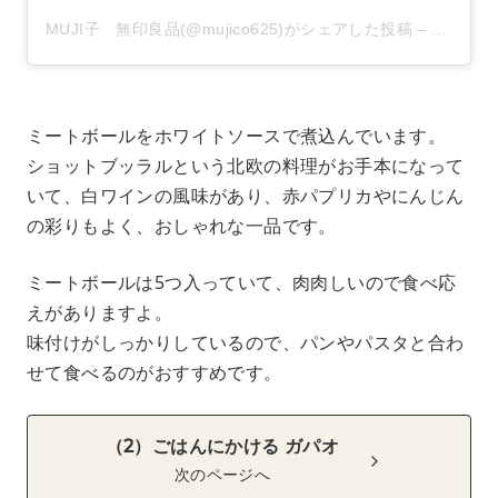
MUJI子 無印良品(@mujico625)がシェアした投稿
–
2020年
ミートボールをホワイトソースで煮込んでいます。
ショットブッラルという北欧の料理がお手本になって
いて、白ワインの風味があり、赤パプリカやにんじん
の彩りもよく、おしゃれな一品です。
ミートボールは5つ入っていて、肉肉しいので食べ応
えがありますよ。
味付けがしっかりしているので、パンやパスタと合わ
せて食べるのがおすすめです。
（2）ごはんにかける ガパオ
次のページへ