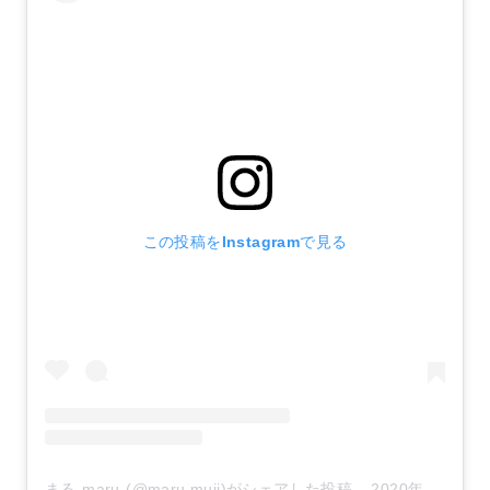
この投稿をInstagramで見る
まる-maru-(@maru.muji)がシェアした投稿
–
2020年10月月17日午前5時11分PDT