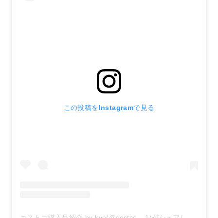
この投稿をInstagramで見る
コストコ購入品紹介 by kyo(@costco__1)がシェアした投稿
–