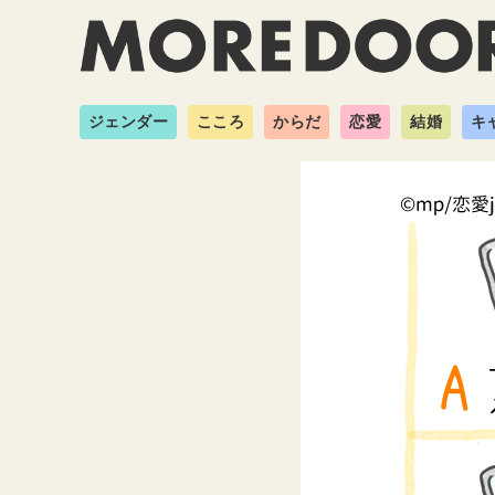
ジェンダー
こころ
からだ
恋愛
結婚
キ