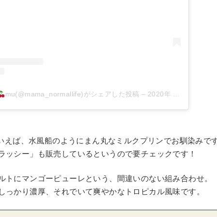
mu(@mama_normallife)がシェアした投稿
–
2020年 9月月4日午後6時16分PDT
aといえば、水風船のようにまん丸なミルクプリンでお馴染みで
ラッシー」も販売しているというので要チェックです！
ルトにマンゴーピューレという、間違いのない組み合わせ。
しっかり濃厚、それでいて爽やかなトロピカル風味です。