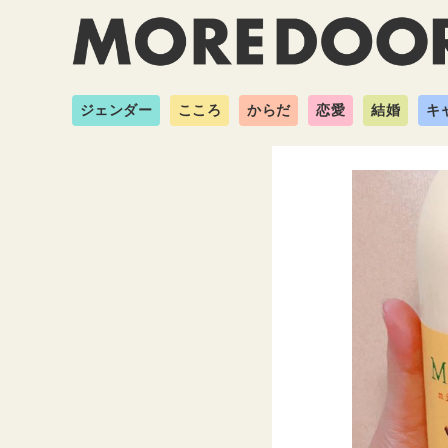
ジェンダー
こころ
からだ
恋愛
結婚
キ