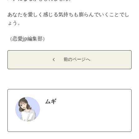
あなたを愛しく感じる気持ちも膨らんでいくことでし
ょう。
（恋愛jp編集部）
前のページへ
ムギ