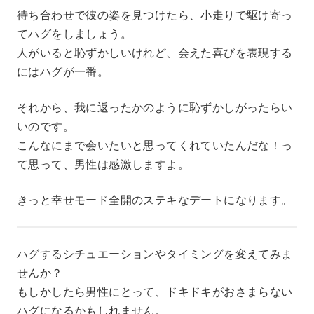
待ち合わせで彼の姿を見つけたら、小走りで駆け寄っ
てハグをしましょう。
人がいると恥ずかしいけれど、会えた喜びを表現する
にはハグが一番。
それから、我に返ったかのように恥ずかしがったらい
いのです。
こんなにまで会いたいと思ってくれていたんだな！っ
て思って、男性は感激しますよ。
きっと幸せモード全開のステキなデートになります。
ハグするシチュエーションやタイミングを変えてみま
せんか？
もしかしたら男性にとって、ドキドキがおさまらない
ハグになるかもしれません。