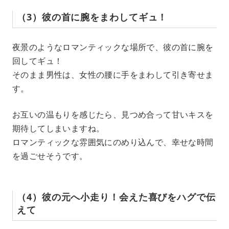
（3）彼の首に腕をまわしてギュ！
夜景のようなロマンティックな場所で、彼の首に腕を
回してギュ！
そのまま男性は、女性の腰に手をまわして引き寄せま
す。
お互いの温もりを感じたら、見つめ合って甘いキスを
期待してしまいますね。
ロマンティックな雰囲気にのめり込んで、幸せな時間
を過ごせそうです。
（4）彼の元へ小走り！会えた喜びをハグで伝
えて