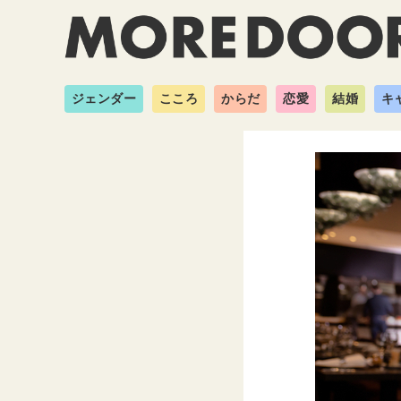
ジェンダー
こころ
からだ
恋愛
結婚
キ