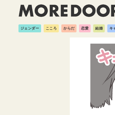
ジェンダー
こころ
からだ
恋愛
結婚
キ