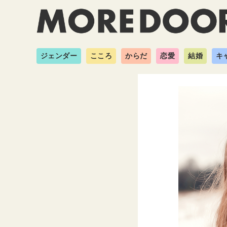
ジェンダー
こころ
からだ
恋愛
結婚
キ