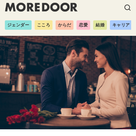
ジェンダー
こころ
からだ
恋愛
結婚
キャリア