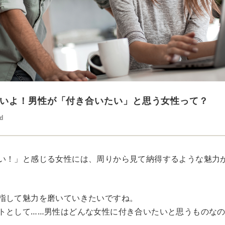
いよ！男性が「付き合いたい」と思う女性って？
ed
い！」と感じる女性には、周りから見て納得するような魅力
指して魅力を磨いていきたいですね。
トとして……男性はどんな女性に付き合いたいと思うものな