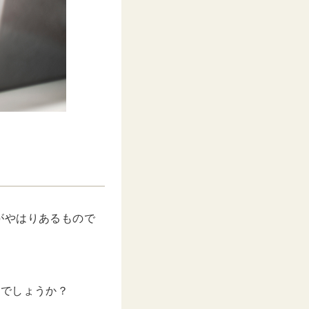
がやはりあるもので
のでしょうか？