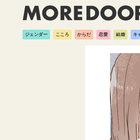
ジェンダー
こころ
からだ
恋愛
結婚
キ