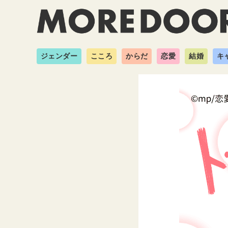
ジェンダー
こころ
からだ
恋愛
結婚
キ