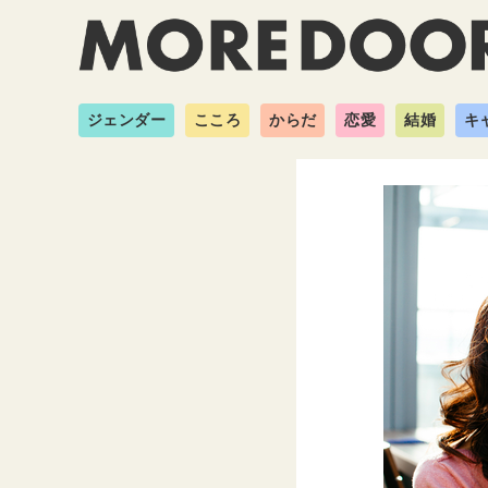
ジェンダー
こころ
からだ
恋愛
結婚
キ