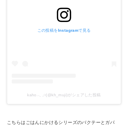
この投稿をInstagramで見る
kaho𓂃 𓈒𓏸(@kh_muji)がシェアした投稿
こちらはごはんにかけるシリーズのバクテーとガパ