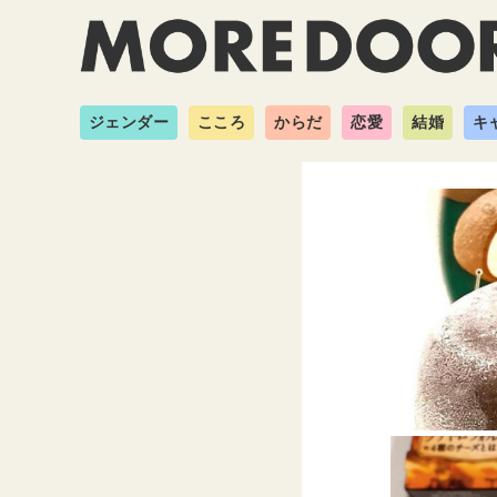
ジェンダー
こころ
からだ
恋愛
結婚
キ