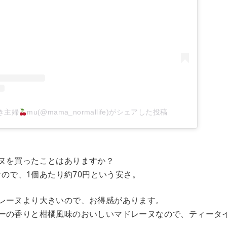
き主婦
mu(@mama_normallife)がシェアした投稿
ヌを買ったことはありますか？
円なので、1個あたり約70円という安さ。
レーヌより大きいので、お得感があります。
ーの香りと柑橘風味のおいしいマドレーヌなので、ティータ