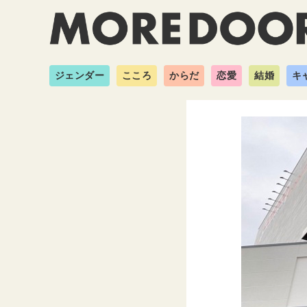
ジェンダー
こころ
からだ
恋愛
結婚
キ