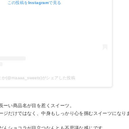
この投稿をInstagramで見る
か(@maaaa_sweets)がシェアした投稿
長ーい商品名が目を惹くスイーツ。
ージだけではなく、中身もしっかり心を掴むスイーツになり
だんショコラが目立つなんとも不思議な感じです。