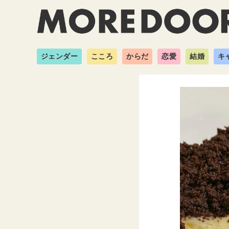
ジェンダー
こころ
からだ
恋愛
結婚
キ