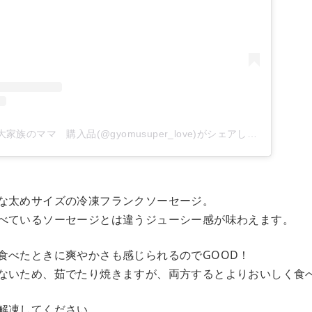
業務スーパーレポ 大家族のママ 購入品(@gyomusuper_love)がシェアした投稿
な太めサイズの冷凍フランクソーセージ。
べているソーセージとは違うジューシー感が味わえます。
食べたときに爽やかさも感じられるのでGOOD！
ないため、茹でたり焼きますが、両方するとよりおいしく食
解凍してください。