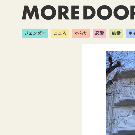
ジェンダー
こころ
からだ
恋愛
結婚
キ