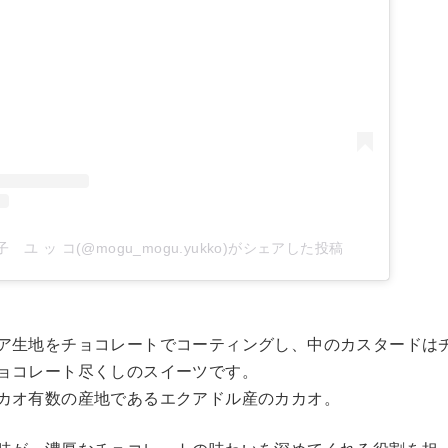
ユ ッ コ(@mogu_mogu.yukko)がシェアした投稿
ア生地をチョコレートでコーティングし、中のカスタードは
ョコレート尽くしのスイーツです。
カオ有数の産地であるエクアドル産のカカオ。