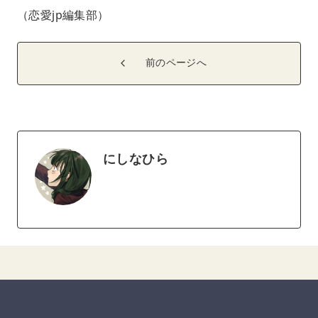
（恋愛jp編集部）
前のページへ
にしなひら