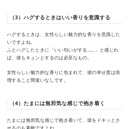
（3）ハグするときはいい香りを意識する
ハグするときは、女性らしい魅力的な香りを意識した
いですよね。
ふとハグしたときに「いい匂いがする……」と感じれ
ば、彼もキュンとするのは必至なもの。
女性らしい魅力的な香りに包まれて、彼の幸せ度は倍
増すること間違いなしです。
（4）たまには無邪気な感じで抱き着く
たまには無邪気な感じで抱き着いて、彼をドキッとさ
せるのも素敵ですよね。