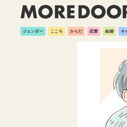
ジェンダー
こころ
からだ
恋愛
結婚
キ