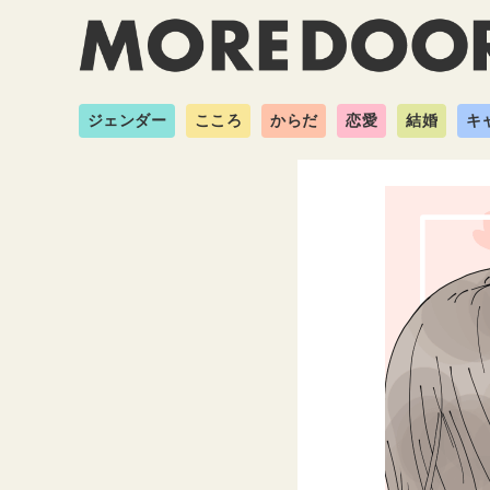
ジェンダー
こころ
からだ
恋愛
結婚
キ