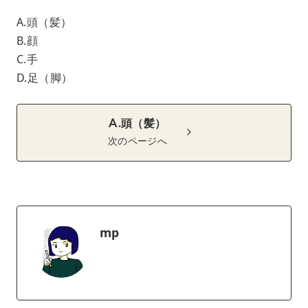
A.頭（髪）
B.顔
C.手
D.足（脚）
A.頭（髪）
次のページへ
mp