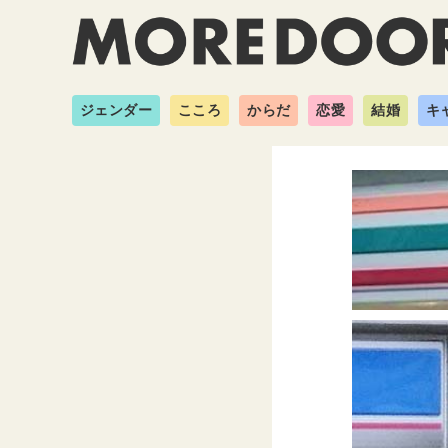
ジェンダー
こころ
からだ
恋愛
結婚
キ