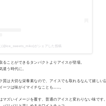
(@ice_sweets_miko)がシェアした投稿
取ることができるタンパクトよりアイスが登場。
気遣う時代に。
ク質は大切な栄養素なので、アイスでも取れるなんて嬉しい
イーツは味がイマイチなことも……。
はマズいイメージを覆す、普通のアイスと変わりない味です
、パリパリと楽しめるホワイトチョコ。