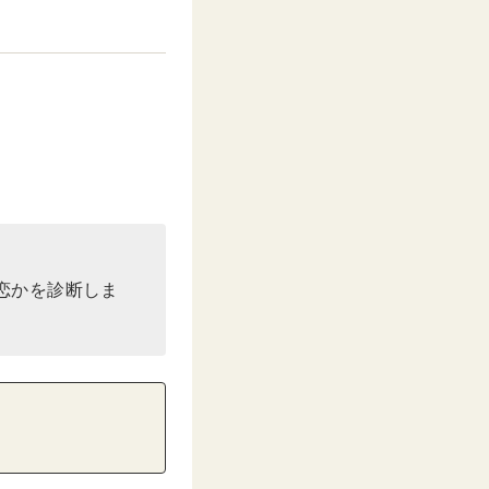
。
恋かを診断しま