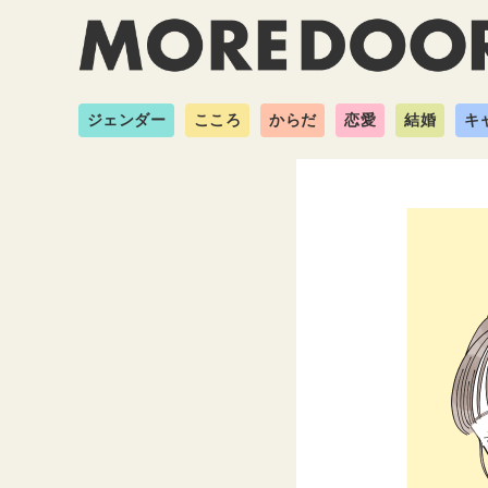
ジェンダー
こころ
からだ
恋愛
結婚
キ