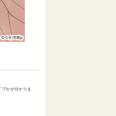
」
イプかが分かりま