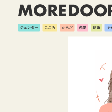
ジェンダー
こころ
からだ
恋愛
結婚
キ