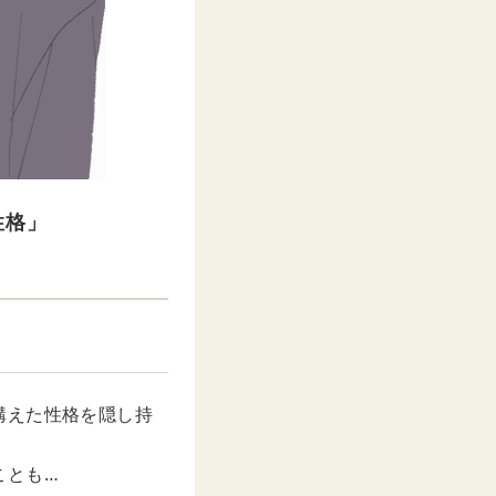
性格」
構えた性格を隠し持
ことも…